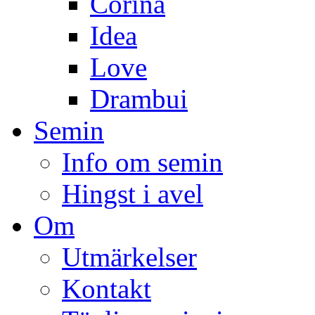
Corina
Idea
Love
Drambui
Semin
Info om semin
Hingst i avel
Om
Utmärkelser
Kontakt